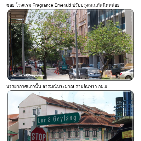
ซอย โรงแรม Fragrance Emerald ปรับปรุงถนนกันนิดหน่อ
บรรยากาศแถวนั้น อารมณ์ประมาณ รามอินทรา กม.8