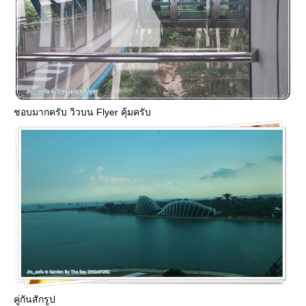
ชอบมากครับ วิวบน Flyer คุ้มครับ
คู่กันสักรูป