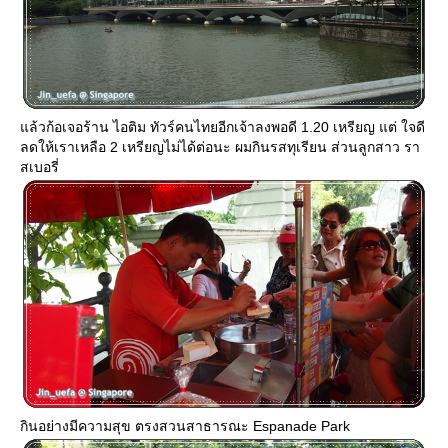
ล้วก้อเจอร้าน ไอติม ทัวร์คนไทยอีกเจ้าลงพอดี 1.20 เหรียญ แต่ ใจดี
ลดให้เราเหลือ 2 เหรียญไม่ได้ต่อนะ ผมกินรสทุเรียน ส่วนลูกสาว รา
สเบอรี่
กินอย่างมีความสุข ตรงสวนสาธารณะ Espanade Park