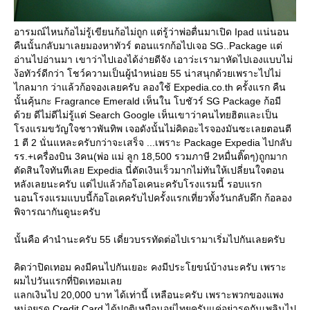
อารมณ์ไหนก้อไม่รู้เขียนก้อไม่ถูก แต่รู้ว่าพ่อตื่นมาเปิด Ipad แน่นอน
คืนนั้นกลับมาเลยมองหาทัวร์ ตอนแรกก้อไปเจอ SG..Package แต่
อ่านไปอ่านมา เขาว่าไปเองได้ง่ายดีจัง เอาว่ะเรามาหัดไปเองแบบไม่
ง้อทัวร์ดีกว่า โชว์ความเป็นผู้นำหน่อย 55 น่าสนุกด้วยเพราะไปไม่
ไกลมาก ว่าแล้วก้อจองเลยครับ ลองใช้ Expedia.co.th ครั้งแรก คืน
นั้นคุ้นกะ Fragrance Emerald เห็นใน โบชัวร์ SG Package ก้อมี
ด้วย ดีไม่ดีไม่รู้แต่ Search Google เห็นเขาว่าคนไทยฮิตและเป็น
รงแรมขวัญใจชาวพันทิพ เจอดังนั้นไม่คิดอะไรจองมันซะเลยตอนตี
1 ตี 2 นั่นแหละครับกว่าจะเสร็จ ...เพราะ Package Expedia ไปกลับ
รร.+เครื่องบิน 3คน(พ่อ แม่ ลูก 18,500 รวมภาษี 2หมื่นติ๊ดๆ)ถูกมาก
ตัดสินใจทันทีเลย Expedia นี่ตัดเงินเร็วมากไม่ทันให้เปลี่ยนใจตอน
หลังเลยนะครับ แต่ไปแล้วก้อโอเคนะครับโรงแรมนี้ รอบแรก
นอนโรงแรมแบบนี้ก้อโอเคครับไปครั้งแรกเที่ยวทั้งวันกลับดึก ก้อลอง
พิจารณากันดูนะครับ
นั้นคือ คำนำนะครับ 55 เดี่ยวบรรทัดต่อไปเรามาเริ่มไปกันเลยครับ
คิดว่าปิดเทอม คงมีคนไปกันเยอะ คงมีประโยขน์บ้างนะครับ เพราะ
ผมไปวันแรกที่ปิดเทอมเล
ลกเงินไป 20,000 บาท ได้เท่านี้ เหลือนะครับ เพราะพวกของแพง
หน่อยรูด Credit Card ได้ปกติเหมือนอยู่ไทยครับแค่อย่ารูดกันเพลินไป