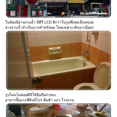
นห้องมีอ่างอาบน้ำ มีทีวี LCD ดีกว่าในรูปที่เคยเห็นหน่อ
อ่างอาบน้ำจำเป็นมากสำหรับผม โดยเฉพาะเดินมาเมื่อยๆ
รูปไหนไม่ค่อยดีนี่ใช้มือภือถ่ายนะ ..
อาหารมื้อแรกที่สิงค์โปร ติ่มซำ แถว โรงแรม