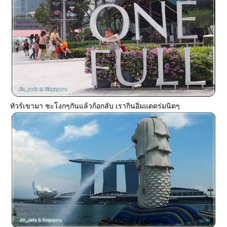
ทัวร์เขามา ชะโงกๆกันแล้วก้อกลับ เรากินอิ่มแดดร่มนิดๆ