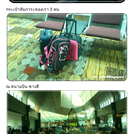
กระเป๋าสัมภาระของเรา 3 คน
ณ.สนามบิน ซางฮี